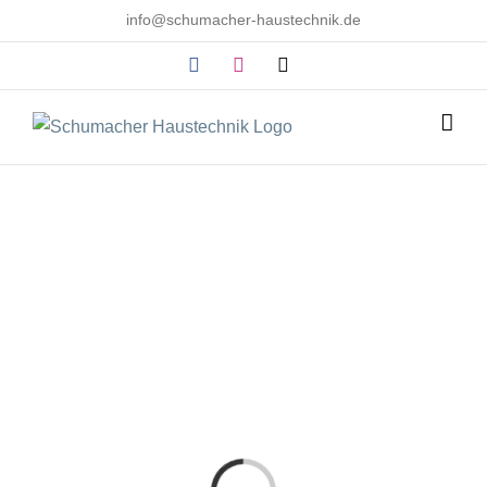
Zum
info@schumacher-haustechnik.de
Inhalt
Facebook
Instagram
E-
springen
Mail